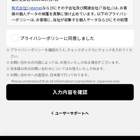
株式会社Cygames
ならびにその子会社及び関連会社（「当社」）は、お客
様の個人データの保護を真摯に受け止めています。以下のプライバシ
ーポリシーは、お客様に、当社が収集する個人データならびにその処理
及び利用方法についての情報を提供します。
本サービスを利用することにより、お客様は本プライバシーポリシー
プライバシーポリシーに同意しました
の条項及び条件ならびに以下に記載される目的のための当社による個
人データの処理に同意することになるため、本プライバシーポリシー
プライバシーポリシーを確認のうえ、チェックボックスにチェックを入れてくだ
を入念に読んでください。お客様が本プライバシーポリシーの条件及
さい。
び条項に同意されない場合、本サービスを利用しないでください。
お問い合わせの内容によっては、お答えいたしかねる場合がございます。
お客様の個人データの安全な処理を確保するため、当社は、法によって
日本語以外のお問い合わせについてはお答えいたしかねます。
要求される全ての安全対策を実施しています。
お問い合わせへの返信は、日本語で行っております。
Please understand that all information is provided in Japanese only.
入力内容を確認
1. 本プライバシーポリシーの範囲
本プライバシーポリシーは、当社によって管理される「Cygames ID」に
関連するサービス（「本サービス」）のみに適用されます。
ユーザーサポートへ
Cygames ID (サイゲームスID)