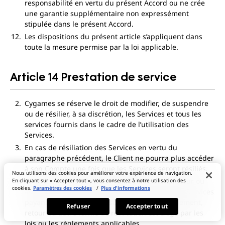
responsabilité en vertu du présent Accord ou ne crée
une garantie supplémentaire non expressément
stipulée dans le présent Accord.
Les dispositions du présent article s’appliquent dans
toute la mesure permise par la loi applicable.
Article 14 Prestation de service
Cygames se réserve le droit de modifier, de suspendre
ou de résilier, à sa discrétion, les Services et tous les
services fournis dans le cadre de l’utilisation des
Services.
En cas de résiliation des Services en vertu du
paragraphe précédent, le Client ne pourra plus accéder
à son Compte une fois que les Services seront résiliés.
Nous utilisons des cookies pour améliorer votre expérience de navigation.
Le Client n’a droit à aucun remboursement, retour ou
En cliquant sur « Accepter tout », vous consentez à notre utilisation des
cookies.
Paramètres des cookies
/
Plus d'informations
autre forme de restitution lorsqu’il a annulé les Services
payants, sauf dans la mesure où ce remboursement,
Refuser
Accepter tout
retour ou autre forme de restitution est exigé par les
lois ou les règlements applicables.