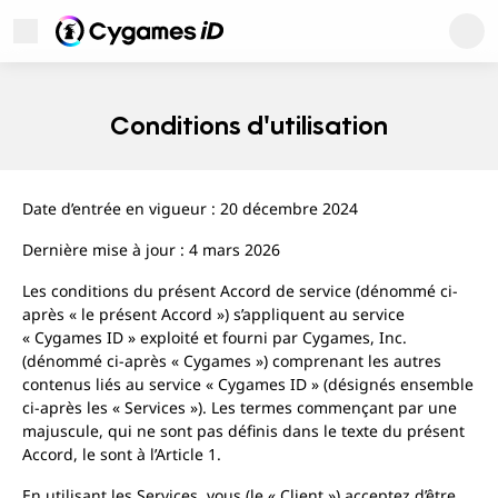
Cygames ID
Ouvrir le Menu
Cygames ID
Conditions d'utilisation
Date d’entrée en vigueur : 20 décembre 2024
Dernière mise à jour : 4 mars 2026
Les conditions du présent Accord de service (dénommé ci-
après « le présent Accord ») s’appliquent au service
« Cygames ID » exploité et fourni par Cygames, Inc.
(dénommé ci-après « Cygames ») comprenant les autres
contenus liés au service « Cygames ID » (désignés ensemble
Assistance utilisateur
ci-après les « Services »). Les termes commençant par une
Politique de confidentialité
majuscule, qui ne sont pas définis dans le texte du présent
Conditions d'utilisation
Accord, le sont à l’Article 1.
À propos des marques
En utilisant les Services, vous (le « Client ») acceptez d’être